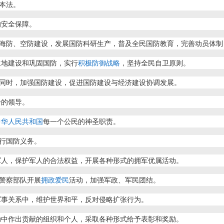
本法。
的安全保障。
海防、空防建设，发展国防科研生产，普及全民国防教育，完善动员体制
生地建设和巩固国防，实行
积极防御战略
，坚持全民自卫原则。
同时，加强国防建设，促进国防建设与经济建设协调发展。
一的领导。
中华人民共和国
每一个公民的神圣职责。
行国防义务。
军人，保护军人的合法权益，开展各种形式的拥军优属活动。
警察部队开展
拥政爱民
活动，加强军政、军民团结。
军事关系中，维护世界和平，反对侵略扩张行为。
动中作出贡献的组织和个人，采取各种形式给予表彰和奖励。